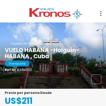
Ciudad de Holguin, Cuba
VUELO HABANA -Holguin-
HABANA , Cuba
Transporte
Ref ID:
44849121
precio por persona Desde
US$211