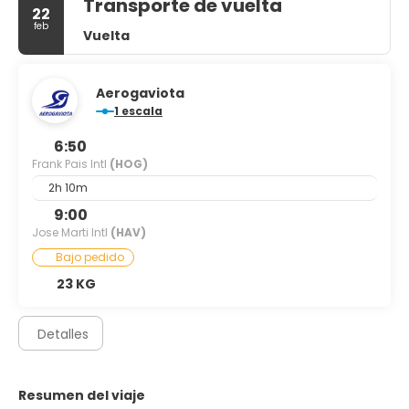
Transporte de vuelta
22
feb
Vuelta
Aerogaviota
1 escala
6:50
Frank Pais Intl
(HOG)
2h 10m
9:00
Jose Marti Intl
(HAV)
Bajo pedido
23 KG
Detalles
Resumen del viaje