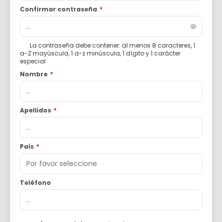
Confirmar contraseña
*
La contraseña debe contener: al menos 8 caracteres, 1
a-Z mayúscula, 1 a-z minúscula, 1 dígito y 1 carácter
especial
Nombre
*
Apellidos
*
País
*
Teléfono