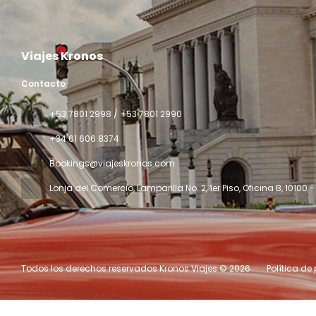
Viajes Kronos
Contacto
‎+53 7801 2998 / +53 7801 2990
+34 61 606 8374
Bookings@viajeskronos.com
Lonja del Comercio, Lamparilla No. 2, 1er Piso, Oficina B
, 10100
Todos los derechos reservados Kronos Viajes © 2026
Política de