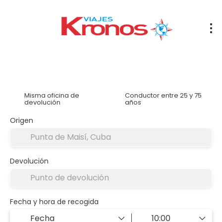
Alquilar un coche
Alojamiento
Traslados
Tran
Misma oficina de
Conductor entre 25 y 75
devolución
años
Origen
Devolución
Fecha y hora de recogida