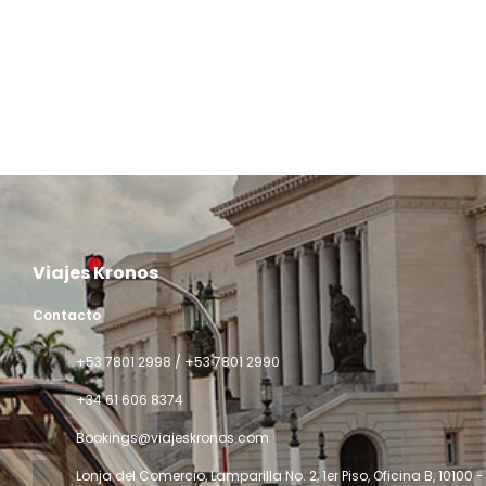
Viajes Kronos
Contacto
‎+53 7801 2998 / +53 7801 2990
+34 61 606 8374
Bookings@viajeskronos.com
Lonja del Comercio, Lamparilla No. 2, 1er Piso, Oficina B
, 10100