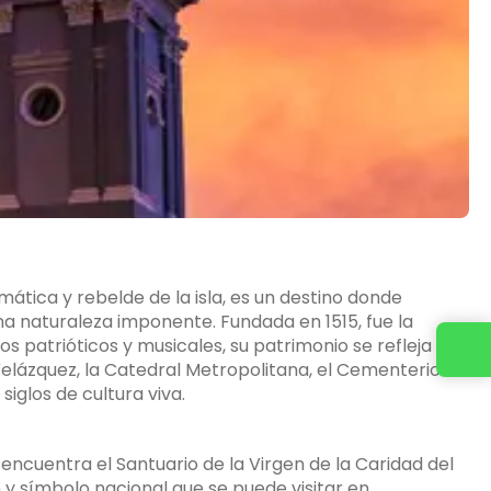
mática y rebelde de la isla, es un destino donde
 una naturaleza imponente. Fundada en 1515, fue la
 patrióticos y musicales, su patrimonio se refleja en
Contacta con nosotros
 Velázquez, la Catedral Metropolitana, el Cementerio de
siglos de cultura viva.
e encuentra el
Santuario de la Virgen de la Caridad del
 y símbolo nacional que se puede visitar en