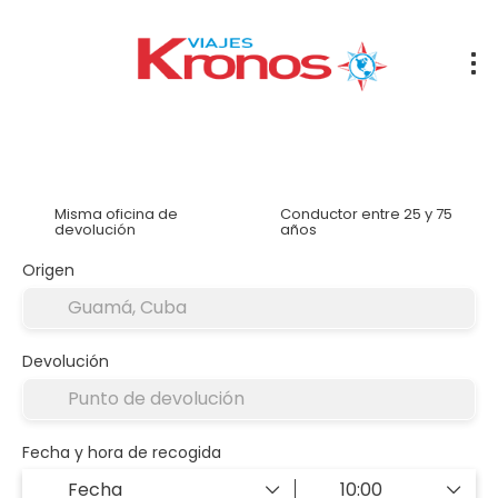
Alquilar un coche
Alojamiento
Traslados
Tran
Misma oficina de
Conductor entre 25 y 75
devolución
años
Origen
Devolución
Fecha y hora de recogida