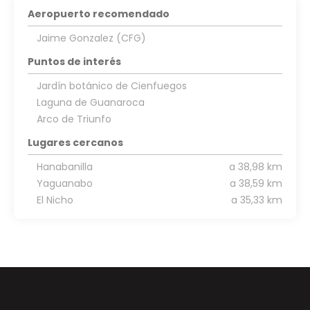
Aeropuerto recomendado
Jaime Gonzalez (CFG)
Puntos de interés
Jardín botánico de Cienfuegos
Laguna de Guanaroca
Arco de Triunfo
Lugares cercanos
Hanabanilla
a 38,98 km
Yaguanabo
a 38,59 km
El Nicho
a 35,33 km